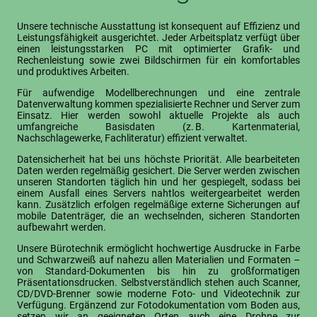
Unsere technische Ausstattung ist konsequent auf Effizienz und
Leistungsfähigkeit ausgerichtet. Jeder Arbeitsplatz verfügt über
einen leistungsstarken PC mit optimierter Grafik- und
Rechenleistung sowie zwei Bildschirmen für ein komfortables
und produktives Arbeiten.
Für aufwendige Modellberechnungen und eine zentrale
Datenverwaltung kommen spezialisierte Rechner und Server zum
Einsatz. Hier werden sowohl aktuelle Projekte als auch
umfangreiche Basisdaten (z. B. Kartenmaterial,
Nachschlagewerke, Fachliteratur) effizient verwaltet.
Datensicherheit hat bei uns höchste Priorität. Alle bearbeiteten
Daten werden regelmäßig gesichert. Die Server werden zwischen
unseren Standorten täglich hin und her gespiegelt, sodass bei
einem Ausfall eines Servers nahtlos weitergearbeitet werden
kann. Zusätzlich erfolgen regelmäßige externe Sicherungen auf
mobile Datenträger, die an wechselnden, sicheren Standorten
aufbewahrt werden.
Unsere Bürotechnik ermöglicht hochwertige Ausdrucke in Farbe
und Schwarzweiß auf nahezu allen Materialien und Formaten –
von Standard-Dokumenten bis hin zu großformatigen
Präsentationsdrucken. Selbstverständlich stehen auch Scanner,
CD/DVD-Brenner sowie moderne Foto- und Videotechnik zur
Verfügung. Ergänzend zur Fotodokumentation vom Boden aus,
setzen wir an geeigneten Orten auch eine Drohne zur